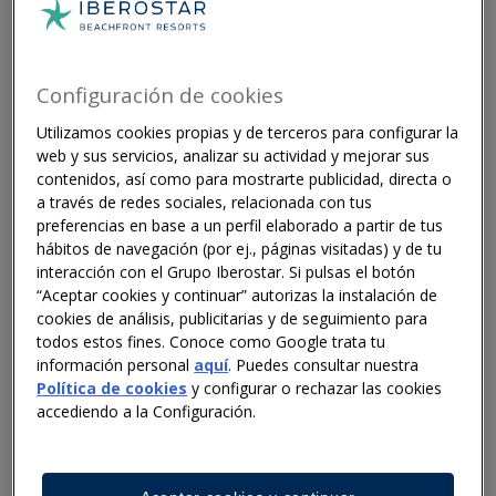
Iberostar and Redexis launch the first
green hydrogen fuel cell in a hotel
05 May 2026
Configuración de cookies
Utilizamos cookies propias y de terceros para configurar la
UN Tourism, Iberostar and Circle
web y sus servicios, analizar su actividad y mejorar sus
contenidos, así como para mostrarte publicidad, directa o
Economy champion the circular economy
a través de redes sociales, relacionada con tus
as a key driver of a resilient and
preferencias en base a un perfil elaborado a partir de tus
competitive hospitality industry
hábitos de navegación (por ej., páginas visitadas) y de tu
23 Jan 2026
interacción con el Grupo Iberostar. Si pulsas el botón
“Aceptar cookies y continuar” autorizas la instalación de
cookies de análisis, publicitarias y de seguimiento para
todos estos fines. Conoce como Google trata tu
Iberostar Group accelerates growth with
información personal
aquí
. Puedes consultar nuestra
€1 billion investment plan through to
Política de cookies
y configurar o rechazar las cookies
2028
accediendo a la Configuración.
19 Jan 2026