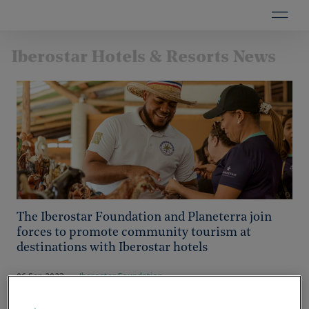
Iberostar Hotels & Resorts News
The Iberostar Foundation and Planeterra join
forces to promote community tourism at
destinations with Iberostar hotels
06 Sep 2023
·
Iberostar Foundation