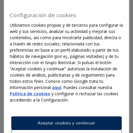
05 May 2026
Configuración de cookies
UN Tourism, Iberostar and Circle
Utilizamos cookies propias y de terceros para configurar la
Economy champion the circular economy
web y sus servicios, analizar su actividad y mejorar sus
as a key driver of a resilient and
contenidos, así como para mostrarte publicidad, directa o
competitive hospitality industry
a través de redes sociales, relacionada con tus
23 Jan 2026
preferencias en base a un perfil elaborado a partir de tus
hábitos de navegación (por ej., páginas visitadas) y de tu
interacción con el Grupo Iberostar. Si pulsas el botón
Iberostar builds on positive results with
“Aceptar cookies y continuar” autorizas la instalación de
new projects in Mexico and Zanzibar
cookies de análisis, publicitarias y de seguimiento para
todos estos fines. Conoce como Google trata tu
información personal
aquí
. Puedes consultar nuestra
02 Oct 2025
Política de cookies
y configurar o rechazar las cookies
accediendo a la Configuración.
NEWS
Aceptar cookies y continuar
The Iberostar Foundation and Planeterra