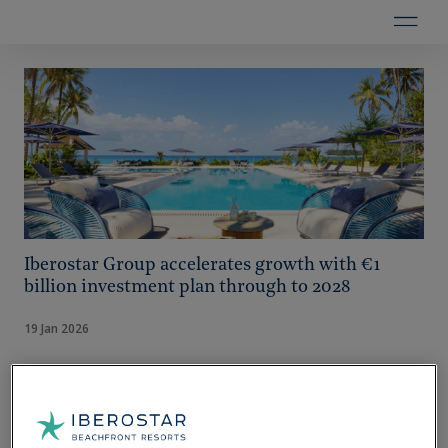
Iberostar Group accelerates growth with €1
billion investment plan through to 2028
19 Jan 2026
Iberostar and Redexis launch the first
green hydrogen fuel cell in a hotel