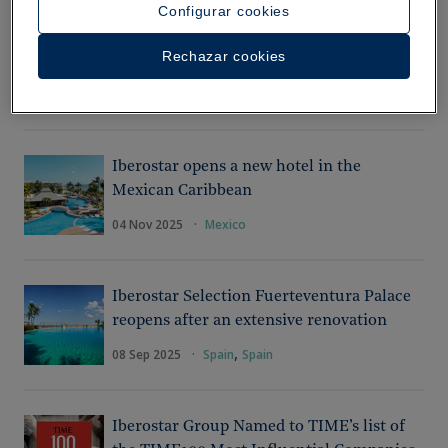
Configurar cookies
join forces to promote community
tourism at destinations with Iberostar
Rechazar cookies
hotels
06 Sep 2023
·
Iberostar Foundation
Iberostar opens a new hotel in the
Mexican Caribbean
04 Nov 2025
·
Mexico
Iberostar Selection Fuerteventura Palace
reopens after an extensive renovation
,
08 Sep 2025
·
Spain
Spain
Iberostar Group Named to TIME’s list of