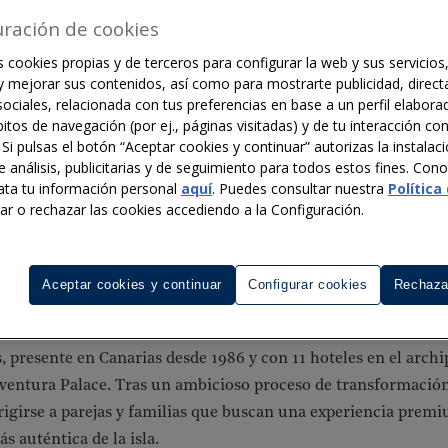
uración de cookies
 cookies propias y de terceros para configurar la web y sus servicios,
 y mejorar sus contenidos, así como para mostrarte publicidad, direct
ociales, relacionada con tus preferencias en base a un perfil elaborad
itos de navegación (por ej., páginas visitadas) y de tu interacción co
 Si pulsas el botón “Aceptar cookies y continuar” autorizas la instalac
e análisis, publicitarias y de seguimiento para todos estos fines. Co
ata tu información personal
aquí
. Puedes consultar nuestra
Política
rar o rechazar las cookies accediendo a la Configuración.
Aceptar cookies y continuar
Configurar cookies
Rechaza
S DE LECTURA
, presente en Canarias desde 1986 y con 11 hoteles en el archip
eventura Palace. Tras un ambicioso proceso de transformación,
irigirse a parejas y familias que buscan una experiencia pre
s auténtica de la isla.