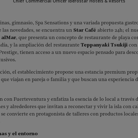
Chief Commercial Officer Iberostar Hotels & Resorts
cinas, gimnasio, Spa Sensations y una variada propuesta gast
re las novedades, se encuentra un
Star Café
abierto 24h; el n
e
alMar
, que presenta un concepto de restaurante de playa co
andía, y la ampliación del restaurante
Teppanyaki Tsukiji
con 
Prestige, tienen acceso a un nuevo espacio pensado para desc
lusivos.
ción, el establecimiento propone una estancia premium propia
s que viajan en pareja o familia y que buscan una experiencia
n con Fuerteventura y enfatiza la esencia de lo local a través 
es y alrededores que invitan a reconectar y vivir la isla con c
y se convierte en protagonista de talleres con productos local
.
as y el entorno