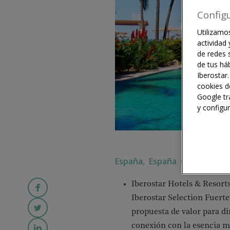
Config
Utilizamos
actividad
de redes s
de tus háb
Iberostar.
cookies d
Google tr
y configu
España,
España
·
4 MINUTO
Iberostar Hotels & Resorts
Iberostar Selection Fuert
propuesta de valor para d
conexión con la esencia má