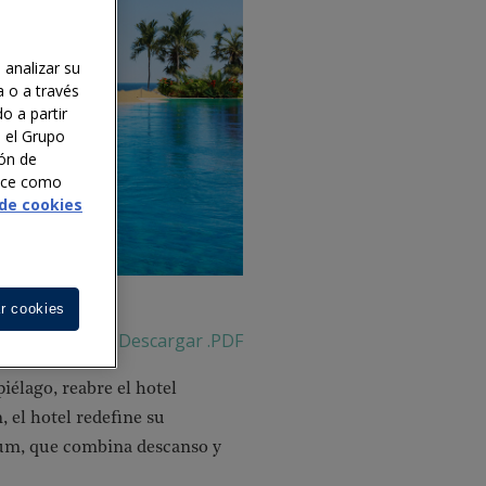
 analizar su
a o a través
o a partir
n el Grupo
ión de
noce como
 de cookies
r cookies
Descargar .PDF
iélago, reabre el hotel
 el hotel redefine su
mium, que combina descanso y