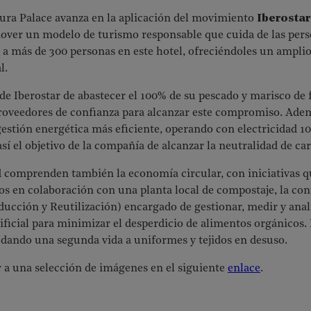
tura Palace avanza en la aplicación del movimiento
Iberosta
ver un modelo de turismo responsable que cuida de las person
a más de 300 personas en este hotel, ofreciéndoles un amplio
l.
 de Iberostar de abastecer el 100% de su pescado y marisco de 
roveedores de confianza para alcanzar este compromiso. Ade
gestión energética más eficiente, operando con electricidad 1
sí el objetivo de la compañía de alcanzar la neutralidad de ca
d comprenden también la economía circular, con iniciativas q
os en colaboración con una planta local de compostaje, la co
ducción y Reutilización) encargado de gestionar, medir y anali
tificial para minimizar el desperdicio de alimentos orgánicos.
 dando una segunda vida a uniformes y tejidos en desuso.
 a una selección de imágenes en el siguiente
enlace
.