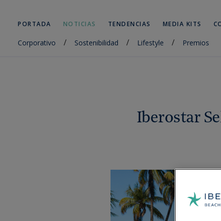
PORTADA
NOTICIAS
TENDENCIAS
MEDIA KITS
C
/
/
/
Corporativo
Sostenibilidad
Lifestyle
Premios
Iberostar Se