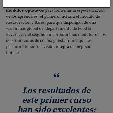
turístico, en ambos se han introducido
nuevos
módulos optativos
para fomentar la especialización
de los aprendices: el primero incluirá el módulo de
Restauración y Bares, para que dispongan de una
visión más global del departamento de Food &
Beverage, y el segundo incorporará los módulos de los
departamentos de cocina y restaurante que les
permitirá tener una visión íntegra del negocio
hotelero.
Los resultados de
este primer curso
han sido excelentes: