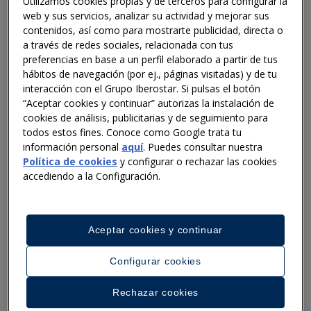
Utilizamos cookies propias y de terceros para configurar la
aprendices.
web y sus servicios, analizar su actividad y mejorar sus
contenidos, así como para mostrarte publicidad, directa o
a través de redes sociales, relacionada con tus
Iberostar
ha firmado la continuidad del convenio
preferencias en base a un perfil elaborado a partir de tus
establecido el pasado año con
Hoteles Escuela de
hábitos de navegación (por ej., páginas visitadas) y de tu
Canarias (Hecansa)
, empresa pública de la
interacción con el Grupo Iberostar. Si pulsas el botón
Consejería de Turismo y Empleo del Gobierno de
“Aceptar cookies y continuar” autorizas la instalación de
Canarias, para introducir
el primer curso de FP
cookies de análisis, publicitarias y de seguimiento para
Dual en régimen intensivo del sector turístico en
todos estos fines. Conoce como Google trata tu
Canarias
. Así, una nueva promoción de 55 aprendices
información personal
aquí
. Puedes consultar nuestra
Política de cookies
y configurar o rechazar las cookies
tendrá acceso a este innovador modelo de aprendizaje
accediendo a la Configuración.
en el que alternan la formación en el centro de
formación profesional con la actividad productiva en
los hoteles de Iberostar.
Aceptar cookies y continuar
Los programas educativos ofertados incluyen los
Ciclos Formativos de Grado Superior de
Dirección de
Configurar cookies
Cocina y Dirección de Gestión Hotelera
. Con el
objetivo de crear profesionales más completos y
Rechazar cookies
favorecer el acceso de estos aprendices al sector