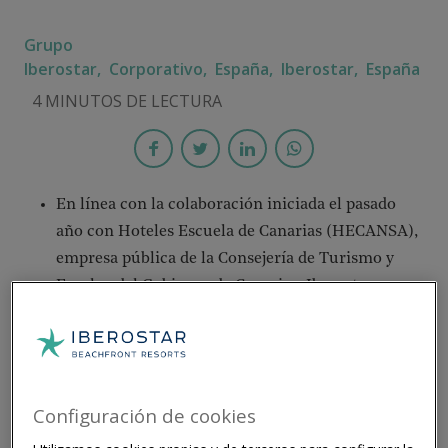
Grupo
Iberostar,
Corporativo,
España,
Iberostar,
España
4 MINUTOS DE LECTURA
En línea con la colaboración iniciada el pasado
año con Hoteles Escuela de Canarias (HECANSA),
empresa pública de la Consejería de Turismo y
Empleo del Gobierno de Canarias, Iberostar pone
en marcha una nueva promoción de los ciclos
formativos de Grado Superior de Dirección de
Cocina y Dirección de Gestión Hotelera.
La segunda promoción del programa contará con
Configuración de cookies
nuevos módulos de formación para 55