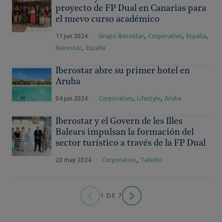
proyecto de FP Dual en Canarias para
el nuevo curso académico
,
,
,
11 jun 2024
·
Grupo Iberostar
Corporativo
España
,
Iberostar
España
Iberostar abre su primer hotel en
Aruba
,
,
04 jun 2024
·
Corporativo
Lifestyle
Aruba
Iberostar y el Govern de les Illes
Balears impulsan la formación del
sector turístico a través de la FP Dual
,
23 may 2024
·
Corporativo
Talento
1 DE 7