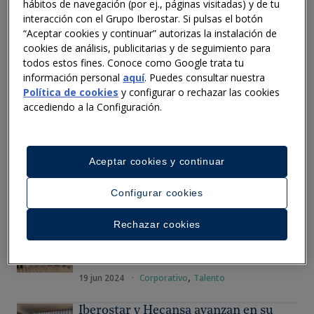
hábitos de navegación (por ej., páginas visitadas) y de tu
Europa y América
interacción con el Grupo Iberostar. Si pulsas el botón
30 oct 2024
·
Corporativo
“Aceptar cookies y continuar” autorizas la instalación de
cookies de análisis, publicitarias y de seguimiento para
todos estos fines. Conoce como Google trata tu
Iberostar Hotels & Resorts reconece
información personal
aquí
. Puedes consultar nuestra
agencias de viajes de Chile
Política de cookies
y configurar o rechazar las cookies
05 ago 2024
·
Corporativo
accediendo a la Configuración.
Iberostar Hotels & Resorts reconece a
los mejores Agentes Estrella de
Aceptar cookies y continuar
Mexico
,
31 jul 2024
·
Corporativo
México
Configurar cookies
Iberostar y la Junta de Andalucía se
Rechazar cookies
alían para fomentar la FP Dual en el
sector turístico
,
19 jun 2024
·
Corporativo
Talento
Iberostar y Hecansa avanzan en su