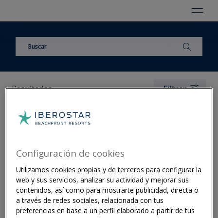
Resultados
Filtrar
Iberostar Hotels & Resorts presenta
sus novedades en WTM Latin America
2025
Configuración de cookies
14 abr 2025
·
Corporativo
Utilizamos cookies propias y de terceros para configurar la
Iberostar desembarca en Miami
web y sus servicios, analizar su actividad y mejorar sus
,
contenidos, así como para mostrarte publicidad, directa o
07 ene 2025
·
Corporativo
Estados Unidos
a través de redes sociales, relacionada con tus
preferencias en base a un perfil elaborado a partir de tus
Iberostar avanza nuevos proyectos en