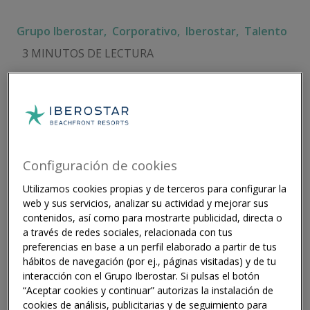
Grupo Iberostar,
Corporativo,
Iberostar,
Talento
3 MINUTOS DE LECTURA
Ambas entidades han celebrado hoy en
Palma el tradicional acto de entrega de las
Configuración de cookies
Becas Iberostar a los alumnos más brillantes
del segundo curso de Dirección Hotelera.
Utilizamos cookies propias y de terceros para configurar la
web y sus servicios, analizar su actividad y mejorar sus
Grupo Iberostar financiará al completo el
contenidos, así como para mostrarte publicidad, directa o
tercer y cuarto curso de los alumnos
a través de redes sociales, relacionada con tus
preferencias en base a un perfil elaborado a partir de tus
becados y hará posible su incorporación a la
hábitos de navegación (por ej., páginas visitadas) y de tu
plantilla de Iberostar Hotels & Resorts
interacción con el Grupo Iberostar. Si pulsas el botón
cuando finalicen sus estudios.
“Aceptar cookies y continuar” autorizas la instalación de
cookies de análisis, publicitarias y de seguimiento para