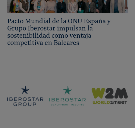
Pacto Mundial de la ONU España y
Grupo Iberostar impulsan la
sostenibilidad como ventaja
competitiva en Baleares