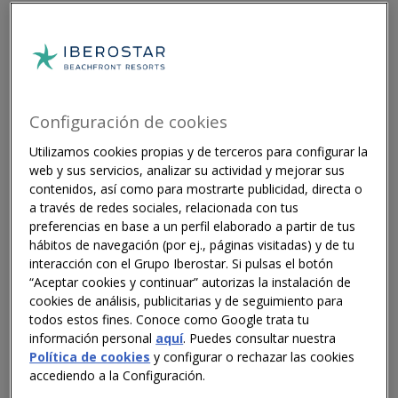
España
3 MINUTOS DE LECTURA
Configuración de cookies
Utilizamos cookies propias y de terceros para configurar la
La compañía organiza 13 jornadas de captación en
web y sus servicios, analizar su actividad y mejorar sus
Mallorca e Ibiza para incorporar hasta 150
contenidos, así como para mostrarte publicidad, directa o
a través de redes sociales, relacionada con tus
profesionales en los equipos de áreas clave como
preferencias en base a un perfil elaborado a partir de tus
cocina, bares y restaurantes, pisos, recepción y
hábitos de navegación (por ej., páginas visitadas) y de tu
servicios técnicos.
interacción con el Grupo Iberostar. Si pulsas el botón
“Aceptar cookies y continuar” autorizas la instalación de
La iniciativa refuerza la apuesta de Iberostar por
cookies de análisis, publicitarias y de seguimiento para
el desarrollo profesional y el bienestar de las
todos estos fines. Conoce como Google trata tu
personas bajo un modelo de turismo responsable.
información personal
aquí
. Puedes consultar nuestra
Política de cookies
y configurar o rechazar las cookies
accediendo a la Configuración.
Iberostar Hotels & Resorts reafirma su compromiso