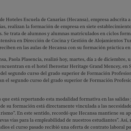
de Hoteles Escuela de Canarias (Hecansa), empresa adscrita a
s, realizan la formación de empresa en siete establecimiento
s. Se trata de alumnos y alumnas matriculados en ciclos form
tensiva en Dirección de Cocina y Gestión de Alojamientos Tur
eciben en las aulas de Hecansa con su formación práctica en 
a, Paola Plasencia, realizó hoy, martes, día 2 de diciembre, un
encuentran en el hotel Iberostar Heritage Grand Mencey, en S
 del segundo curso del grado superior de Formación Profesion
san el segundo curso del grado superior de Formación Profesi
s que está reportando esta modalidad formativa en las salidas 
 de su formación está directamente vinculada a las necesida
 turismo”. En este sentido, recordó que Hecansa mantiene su ap
as vías para la empleabilidad de nuestros estudiantes”. Así, 
dios el curso pasado recibió una oferta de contrato laboral p