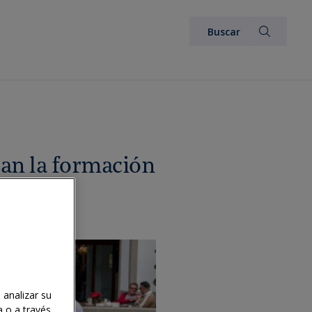
zan la formación
orts
 analizar su
a o a través