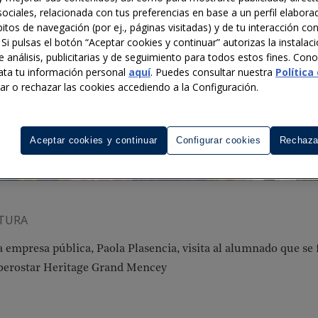
ociales, relacionada con tus preferencias en base a un perfil elaborad
itos de navegación (por ej., páginas visitadas) y de tu interacción co
 Si pulsas el botón “Aceptar cookies y continuar” autorizas la instalac
e análisis, publicitarias y de seguimiento para todos estos fines. Co
ata tu información personal
aquí
. Puedes consultar nuestra
Política
rar o rechazar las cookies accediendo a la Configuración.
Aceptar cookies y continuar
Configurar cookies
Rechaza
CTURA
a empresa pública, Paola Plasencia, visita al alumnado que se
Iberostar Heritage Grand Mencey