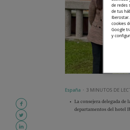
de redes s
de tus háb
Iberostar.
cookies d
Google tr
y configu
España
·
3 MINUTOS DE LE
La consejera delegada de l
departamentos del hotel 