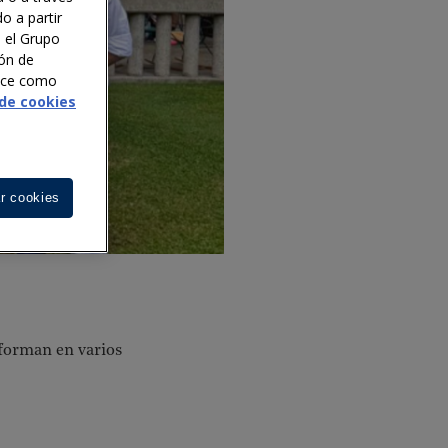
o a partir
n el Grupo
ión de
noce como
 de cookies
r cookies
 forman en varios