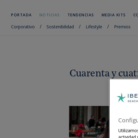
PORTADA
NOTICIAS
TENDENCIAS
MEDIA KITS
C
/
/
/
Corporativo
Sostenibilidad
Lifestyle
Premios
Cuarenta y cuat
prá
Config
Utilizamos
actividad