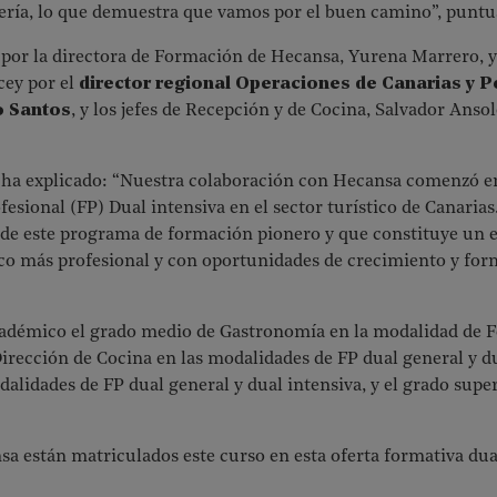
lería, lo que demuestra que vamos por el buen camino”, puntu
por la directora de Formación de Hecansa, Yurena Marrero, y 
cey por el
director regional Operaciones de Canarias y P
o Santos
, y los jefes de Recepción y de Cocina, Salvador Anso
ha explicado: “
Nuestra colaboración con Hecansa comenzó e
esional (FP) Dual intensiva en el sector turístico de Canaria
de este programa de formación pionero y que constituye un ej
co más profesional y con oportunidades de crecimiento y form
cadémico el grado medio de Gastronomía en la modalidad de 
Dirección de Cocina en las modalidades de FP dual general y du
dalidades de FP dual general y dual intensiva, y el grado supe
a están matriculados este curso en esta oferta formativa dua