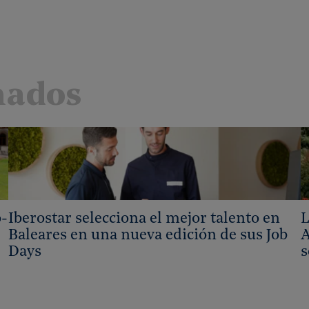
nados
o-
Iberostar selecciona el mejor talento en
L
Baleares en una nueva edición de sus Job
A
Days
s