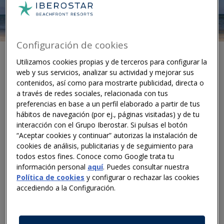
Configuración de cookies
Utilizamos cookies propias y de terceros para configurar la
web y sus servicios, analizar su actividad y mejorar sus
contenidos, así como para mostrarte publicidad, directa o
En el panorama actual de tan rápida evolución, las
a través de redes sociales, relacionada con tus
empresas se enfrentan a nuevos desafíos a la vez que a
preferencias en base a un perfil elaborado a partir de tus
sus éxitos del pasado. A pesar de que muchas
hábitos de navegación (por ej., páginas visitadas) y de tu
empresas han forjado grandes caminos en sus
interacción con el Grupo Iberostar. Si pulsas el botón
“Aceptar cookies y continuar” autorizas la instalación de
respectivos sectores, con el paso del tiempo es
cookies de análisis, publicitarias y de seguimiento para
necesario reinventarse y adaptarse para seguir siendo
todos estos fines. Conoce como Google trata tu
competitivos. Hoy en día, no es suficiente ser líder en
información personal
aquí
. Puedes consultar nuestra
el sector si no se dispone de un propósito más elevado
Política de cookies
y configurar o rechazar las cookies
que impulse las iniciativas.
accediendo a la Configuración.
Para
Iberostar Hotels & Resorts
, el compromiso