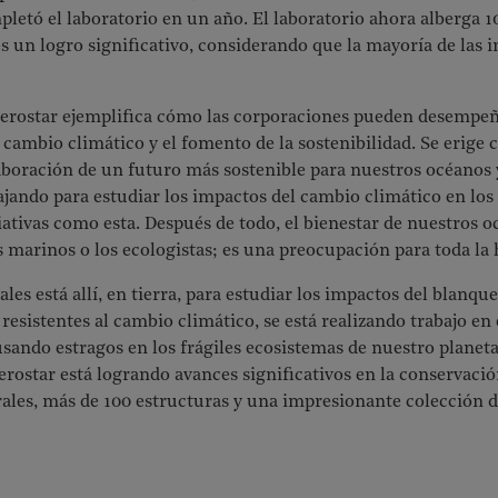
etó el laboratorio en un año. El laboratorio ahora alberga 
es un logro significativo, considerando que la mayoría de las 
Iberostar ejemplifica cómo las corporaciones pueden desempe
 cambio climático y el fomento de la sostenibilidad. Se erige
laboración de un futuro más sostenible para nuestros océanos 
ando para estudiar los impactos del cambio climático en los 
ativas como esta. Después de todo, el bienestar de nuestros o
s marinos o los ecologistas; es una preocupación para toda l
les está allí, en tierra, para estudiar los impactos del blanq
esistentes al cambio climático, se está realizando trabajo en
ando estragos en los frágiles ecosistemas de nuestro planeta,
berostar está logrando avances significativos en la conservaci
rales, más de 100 estructuras y una impresionante colección 