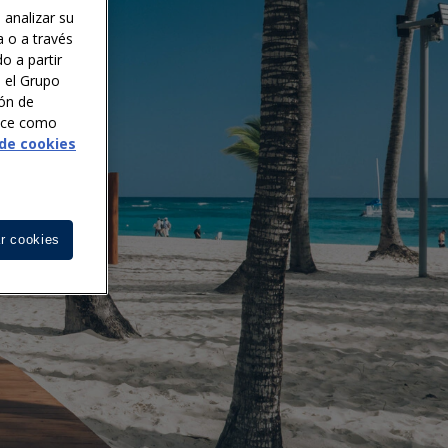
 analizar su
a o a través
o a partir
n el Grupo
ión de
noce como
 de cookies
r cookies