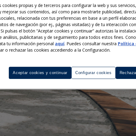
 cookies propias y de terceros para configurar la web y sus servicios,
 y mejorar sus contenidos, así como para mostrarte publicidad, direct
ociales, relacionada con tus preferencias en base a un perfil elaborad
itos de navegación (por ej., páginas visitadas) y de tu interacción co
 Si pulsas el botón “Aceptar cookies y continuar” autorizas la instalac
e análisis, publicitarias y de seguimiento para todos estos fines. Co
ata tu información personal
aquí
. Puedes consultar nuestra
Política
rar o rechazar las cookies accediendo a la Configuración.
Aceptar cookies y continuar
Configurar cookies
Rechaza