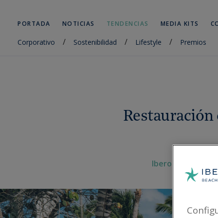
PORTADA
NOTICIAS
TENDENCIAS
MEDIA KITS
C
/
/
/
Corporativo
Sostenibilidad
Lifestyle
Premios
Restauración 
Iberostar,
Sosten
Config