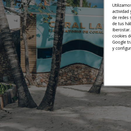
Utilizamos
actividad
de redes s
de tus háb
Iberostar.
cookies d
Google tr
y configu