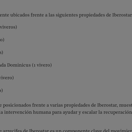
ente ubicados frente a las siguientes propiedades de Iberostar
viveros)
ro)
s)
nda Dominicus (1 vivero)
vivero)
o)
e posicionados frente a varias propiedades de Iberostar, muest
 la intervención humana para ayudar y escalar la recuperación 
e arrecifes de Iberostar es un componente clave del movimien