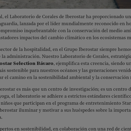
l, el Laboratorio de Corales de Iberostar ha proporcionado un
anguardia, lanzada por el líder mundialmente reconocido en hos
compromiso inquebrantable con la conservación del medio am
astadores impactos del cambio climático en los ecosistemas m
sector de la hospitalidad, en el Grupo Iberostar siempre hemos
 la administración. Nuestro Laboratorio de Corales, estratég
ostar Selection Bávaro
, ejemplifica esta creencia, siendo 
ás sostenible para nuestros océanos y las generaciones venide
rar el camino en la sostenibilidad ambiental y la conservación
berostar es más que un centro de investigación; es un centro d
yoga, el laboratorio se adhiere a estrictos estándares científi
os niños que participan en el programa de entretenimiento Sta
erostar iluminar y motivar a sus huéspedes sobre la importanc
a.
ertos en sostenibilidad, en colaboración con una red de cient