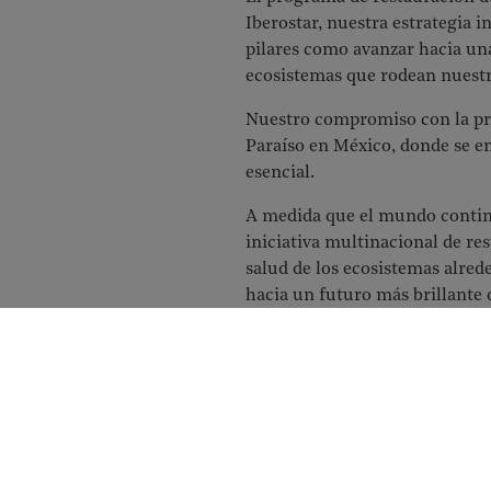
Iberostar, nuestra estrategia 
pilares como avanzar hacia un
ecosistemas que rodean nuest
Nuestro compromiso con la pro
Paraíso en México, donde se en
esencial.
A medida que el mundo continú
iniciativa multinacional de re
salud de los ecosistemas alred
hacia un futuro más brillante 