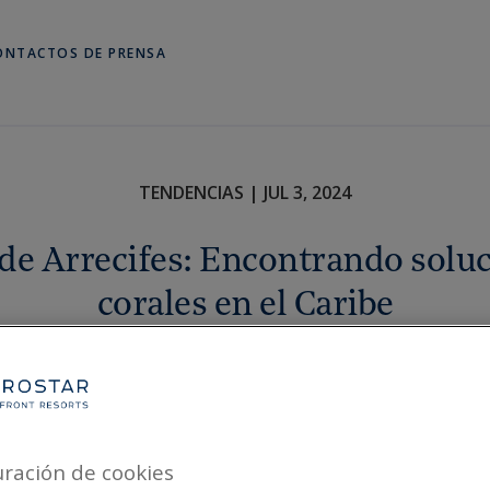
ONTACTOS DE PRENSA
TENDENCIAS | JUL 3, 2024
de Arrecifes: Encontrando soluc
corales en el Caribe
ibilidad,
República Dominicana,
Jamaica,
México
·
4 MIN
uración de cookies