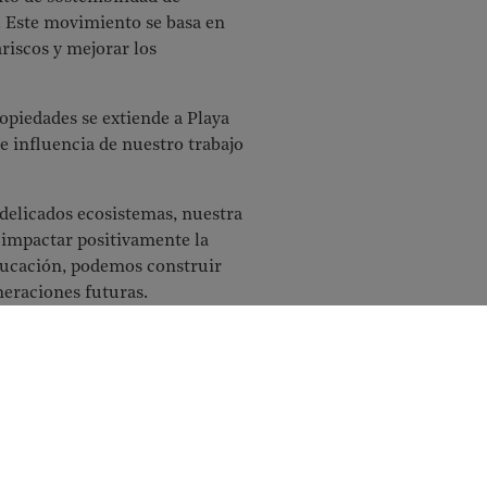
e. Este movimiento se basa en
iscos y mejorar los
piedades se extiende a Playa
e influencia de nuestro trabajo
delicados ecosistemas, nuestra
 impactar positivamente la
educación, podemos construir
neraciones futuras.