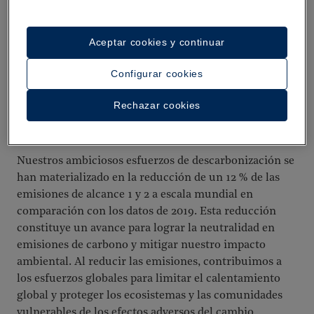
impactos del cambio climático. Invertimos mucho en
reducir las emisiones y gestionar los riesgos. Nuestro
Aceptar cookies y continuar
principal objetivo es conseguir la neutralidad en
emisiones de carbono para 2030, y nos centramos en
Configurar cookies
proyectos de alta calidad para capturar carbono.
También estamos trabajando para compensar el 15 %
Rechazar cookies
de las emisiones que no se pueden reducir de manera
inmediata.
Nuestros ambiciosos esfuerzos de descarbonización se
han materializado en la reducción de un 12 % de las
emisiones de alcance 1 y 2 a escala mundial en
comparación con los datos de 2019. Esta reducción
constituye un avance para lograr la neutralidad en
emisiones de carbono y mitigar nuestro impacto
ambiental. Al reducir las emisiones, contribuimos a
los esfuerzos globales para limitar el calentamiento
global y proteger los ecosistemas y las comunidades
vulnerables de los efectos adversos del cambio