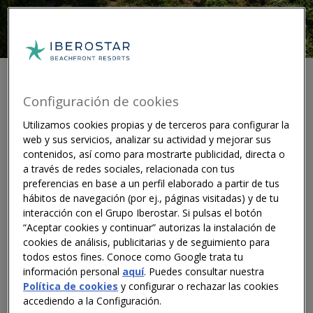
Configuración de cookies
En los últimos años, en Iberostar Hotels & Resorts nos
Utilizamos cookies propias y de terceros para configurar la
web y sus servicios, analizar su actividad y mejorar sus
hemos especializado en desarrollar prácticas de
contenidos, así como para mostrarte publicidad, directa o
turismo sostenible y hemos trabajado para elevar el
a través de redes sociales, relacionada con tus
listón de la responsabilidad medioambiental en el
preferencias en base a un perfil elaborado a partir de tus
sector de la hostelería global. Tal y como se refleja en
hábitos de navegación (por ej., páginas visitadas) y de tu
nuestros logros de 2023, estamos muy orgullosos de
interacción con el Grupo Iberostar. Si pulsas el botón
los avances que hemos hecho hacia un futuro más
“Aceptar cookies y continuar” autorizas la instalación de
sostenible, pero también reconocemos que todavía
cookies de análisis, publicitarias y de seguimiento para
todos estos fines. Conoce como Google trata tu
queda mucho por hacer.
información personal
aquí
. Puedes consultar nuestra
Descarbonización
Política de cookies
y configurar o rechazar las cookies
accediendo a la Configuración.
En Iberostar nos hemos especializado en reducir los