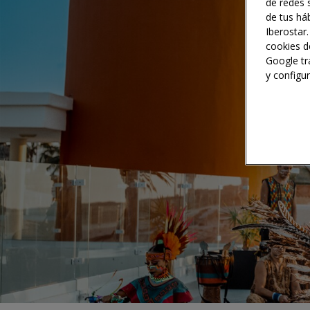
de redes s
de tus háb
Iberostar.
cookies d
Google tr
y configu