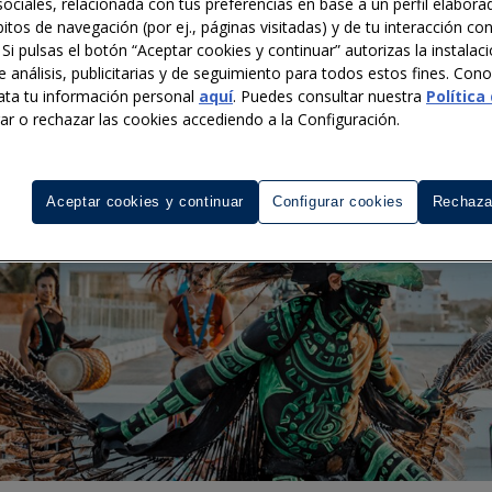
ociales, relacionada con tus preferencias en base a un perfil elaborad
itos de navegación (por ej., páginas visitadas) y de tu interacción co
 Si pulsas el botón “Aceptar cookies y continuar” autorizas la instalac
e análisis, publicitarias y de seguimiento para todos estos fines. Co
ata tu información personal
aquí
. Puedes consultar nuestra
Política
rar o rechazar las cookies accediendo a la Configuración.
Aceptar cookies y continuar
Configurar cookies
Rechaza