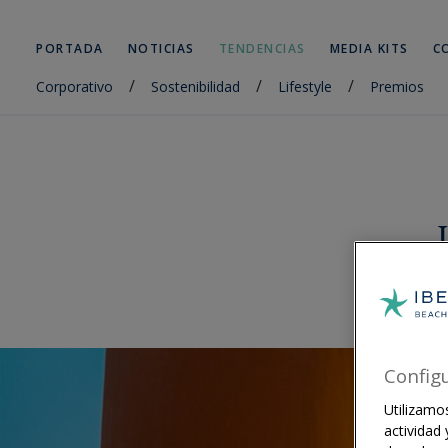
PORTADA
NOTICIAS
TENDENCIAS
MEDIA KITS
C
/
/
/
Corporativo
Sostenibilidad
Lifestyle
Premios
Config
Utilizamos
actividad