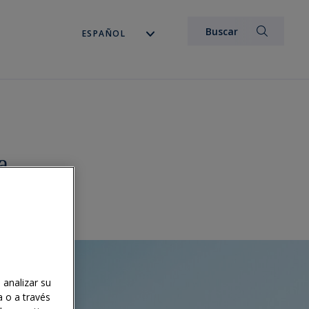
a
 analizar su
a o a través