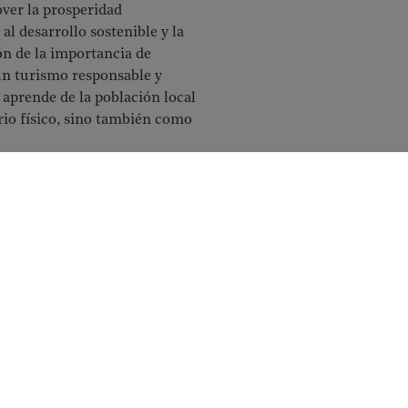
over la prosperidad
l desarrollo sostenible y la
n de la importancia de
un turismo responsable y
 aprende de la población local
rio físico, sino también como