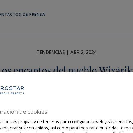
ONTACTOS DE PRENSA
TENDENCIAS | ABR 2, 2024
Los encantos del pueblo Wixárik
Iberostar,
Lifestyle,
México
·
3 MINUTOS DE LECTURA
uración de cookies
 cookies propias y de terceros para configurar la web y sus servicios,
 y mejorar sus contenidos, así como para mostrarte publicidad, direct