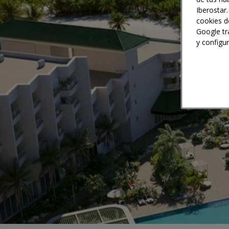
Iberostar.
cookies d
Google tr
y configu