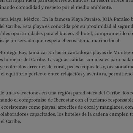
 en un lugar ideal para deportes acuáticos. El resort ofrece a 
inando comodidad y respeto por el medio ambiente.
viera Maya, México: En la famosa Playa Paraíso, JOIA Paraíso 
 del Caribe. Esta playa es conocida por su proximidad al segun
íbles oportunidades para el buceo. El hotel, comprometido con 
isaje preservado que respeta el ecosistema marino local.
 Montego Bay, Jamaica: En las encantadoras playas de Montego
s lo mejor del Caribe. Las aguas cálidas son ideales para nada
ye coloridos arrecifes de coral, peces tropicales y, ocasional
e el equilibrio perfecto entre relajación y aventura, permiti
de unas vacaciones en una región paradisíaca del Caribe, los r
inando el compromiso de Iberostar con el turismo responsabl
 ecosistemas como playas, arrecifes de coral y manglares, co
olaboradores capacitados, los hoteles de la cadena cumplen tod
el Caribe.