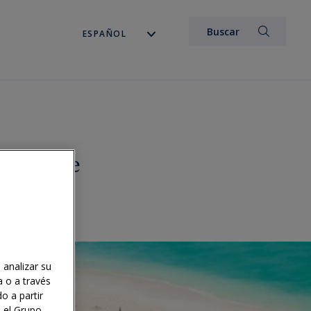
el Caribe
 analizar su
a o a través
o a partir
n el Grupo