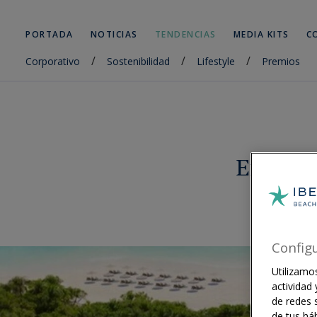
PORTADA
NOTICIAS
TENDENCIAS
MEDIA KITS
C
/
/
/
Corporativo
Sostenibilidad
Lifestyle
Premios
Exclusiv
Config
Utilizamos
actividad
de redes s
de tus háb