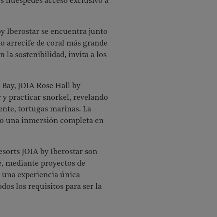
los huéspedes acceso exclusivo a
by Iberostar se encuentra junto
do arrecife de coral más grande
la sostenibilidad, invita a los
 Bay, JOIA Rose Hall by
r y practicar snorkel, revelando
mente, tortugas marinas. La
endo una inmersión completa en
esorts JOIA by Iberostar son
e, mediante proyectos de
n una experiencia única
os los requisitos para ser la