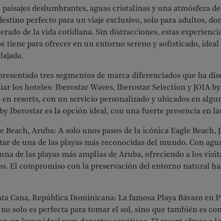
e paisajes deslumbrantes, aguas cristalinas y una atmósfera de
destino perfecto para un viaje exclusivo, solo para adultos, do
erado de la vida cotidiana. Sin distracciones, estas experienc
e tiene para ofrecer en un entorno sereno y sofisticado, ideal
lajada.
 presentado tres segmentos de marca diferenciados que ha d
ciar los hoteles: Iberostar Waves, Iberostar Selection y JOIA b
 en resorts, con un servicio personalizado y ubicados en algu
y Iberostar es la opción ideal, con una fuerte presencia en la
e Beach, Aruba: A solo unos pasos de la icónica Eagle Beach, 
tar de una de las playas más reconocidas del mundo. Con aguas
una de las playas más amplias de Aruba, ofreciendo a los vis
os. El compromiso con la preservación del entorno natural ha
nta Cana, República Dominicana: La famosa Playa Bávaro en P
 no solo es perfecta para tomar el sol, sino que también es co