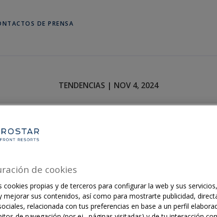
ONTACTOS DE PRENSA
TENDENCIAS | NOV 4, 2024
idad y relajación en las playas d
·
3 MINUTOS DE LECTURA
uración de cookies
 cookies propias y de terceros para configurar la web y sus servicios,
 y mejorar sus contenidos, así como para mostrarte publicidad, direct
ociales, relacionada con tus preferencias en base a un perfil elaborad
itos de navegación (por ej., páginas visitadas) y de tu interacción co