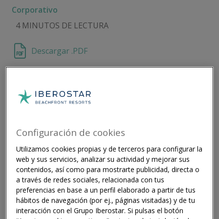
Corporativo
4 MINUTOS DE LECTURA
Descargar .PDF
Iberostar Hotels & Resorts
estará presente en
WTM Latin América 2025
, que se celebra del 14 al 16
de abril en el Expo Center de São Paulo. La compañía
Configuración de cookies
presentará las tendencias de viaje identificadas en el
Utilizamos cookies propias y de terceros para configurar la
primer trimestre de 2025, diferentes iniciativas
web y sus servicios, analizar su actividad y mejorar sus
dirigidas a los agentes de viajes y el regreso de
contenidos, así como para mostrarte publicidad, directa o
Iberostar a Estados Unidos.
a través de redes sociales, relacionada con tus
preferencias en base a un perfil elaborado a partir de tus
Primer trimestre marcado por el crecimiento
hábitos de navegación (por ej., páginas visitadas) y de tu
interacción con el Grupo Iberostar. Si pulsas el botón
Fundamentado en un sólido aumento de la demanda