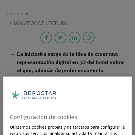
Iberostar
4 MINUTOS DE LECTURA
La iniciativa surge de la idea de crear una
representación digital en 3D del hotel sobre
el que, además de poder escoger la
habitación una vez que el cliente ha
reservado su estancia por cualquier canal,
puede reservar directamente la habitación
seleccionada a través de la web de
Iberostar.
Configuración de cookies
My Room Suite incrementa la conversión ya
Utilizamos cookies propias y de terceros para configurar la
que el 14% de los clientes, los que usan este
web y sus servicios, analizar su actividad y mejorar sus