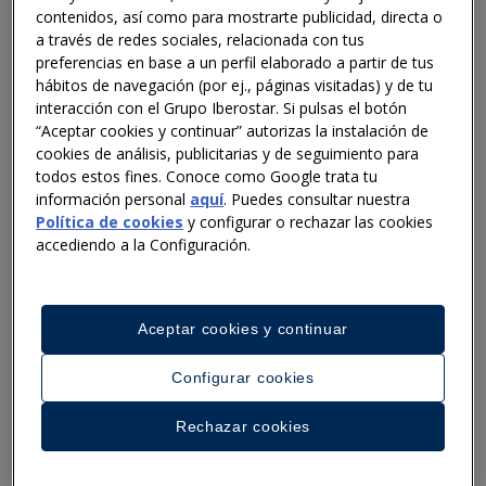
contenidos, así como para mostrarte publicidad, directa o
servicio, generan el 19% de las reservas con
a través de redes sociales, relacionada con tus
la selección de habitación sobre el mapa 3D.
preferencias en base a un perfil elaborado a partir de tus
hábitos de navegación (por ej., páginas visitadas) y de tu
Este innovador sistema mejora en tiempo
interacción con el Grupo Iberostar. Si pulsas el botón
real las ventas y la experiencia del cliente
“Aceptar cookies y continuar” autorizas la instalación de
cookies de análisis, publicitarias y de seguimiento para
mediante optimización de procesos
todos estos fines. Conoce como Google trata tu
operativos e integraciones avanzadas.
información personal
aquí
. Puedes consultar nuestra
Política de cookies
y configurar o rechazar las cookies
accediendo a la Configuración.
Iberostar Hotels & Resorts lanza My Room Suite, una
iniciativa que tiene su origen en su primera versión de
Aceptar cookies y continuar
2010 con una clara vocación de mejorar la experiencia
de sus clientes en el proceso de selección de
Configurar cookies
habitación y reserva. Este avanzado servicio presenta
mapas 3D disponibles en los principales hoteles de
Rechazar cookies
Europa y América, proporcionando detalles de las
habitaciones mediante imágenes en 360º y resaltando